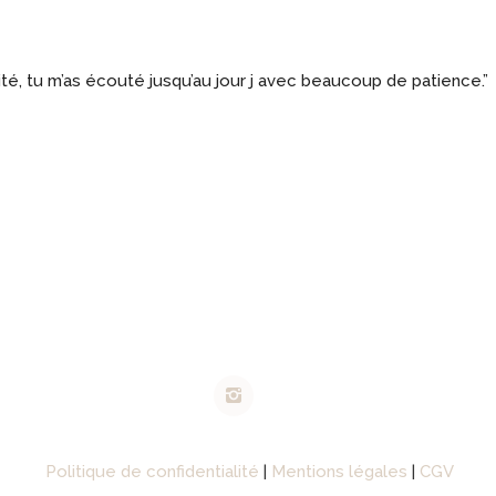
MON PANIER
lité, tu m’as écouté jusqu’au jour j avec beaucoup de patience.”
Politique de confidentialité
|
Mentions légales
|
CGV