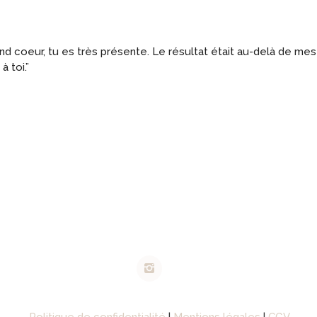
MON PANIER
nd coeur, tu es très présente. Le résultat était au-delà de me
à toi.”
Politique de confidentialité
|
Mentions légales
|
CGV